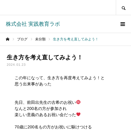
SEARCH
株式会社 実践教育ラボ
ブログ
未分類
生き方を考え直してみよう！
ホーム
生き方を考え直してみよう！
2024.01.23
この年になって、生き方を再度考えてみよう！と
思う出来事があった
先日、前田出先生の古希のお祝い
なんと200名の方が参加され
楽しい意義のあるお祝い会だった
70歳に200名もの方がお祝いに駆けつける